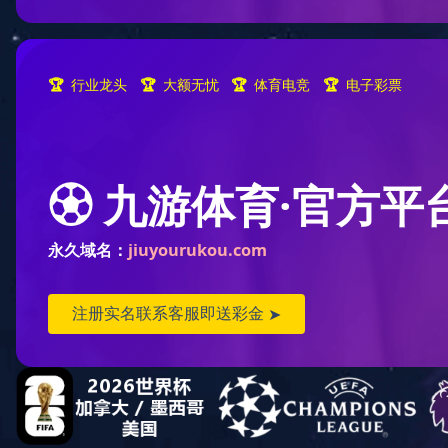
投资者关系
定期报告
公司声音
公司公告
海外业务
VGTPCB.INC(join us)
J9体育（China）有限责任公司官网
服务据点
留言反馈
中文简体
中文繁体
ENGLISH
日本语
한국어
J9体育（China）有限责任公司官网
企业介绍
管理团队
大事记
荣誉奖项
企业认证
产品技术
产品应用
制程能力
生产设备
检测设备
新闻中心
公司新闻
技术创新
企业文化
企业理念
企业风貌
企业环境
社会责任