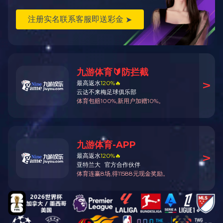
社会责任
RBA VAP
绿色制造
员工关怀
社会公益
环保信息公开
不使
用冲突矿产政策
人才资源
人才策略
人才激励
招聘中心
求职热线
投资者关系
定期报告
公司声音
公司公告
J9体育（China）有限责任公司官网
服务据点
留言反馈
爱岗敬业 诚信立业 责任兴业
胜宏科技专业从事高阶HDI、高多层PCB的研发、生产和销售