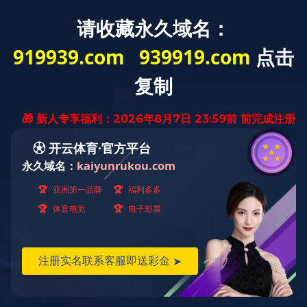
J9体育（China）有限责任公司官网
企业介绍
管理团队
大事记
荣誉奖项
企业认证
产品技术
产品应用
制程能力
生产设备
检测设备
新闻中心
公司新闻
技术创新
企业文化
企业理念
企业风貌
企业环境
社会责任
RBA VAP
绿色制造
员工关怀
社会公益
环保信息公开
不使
用冲突矿产政策
人才资源