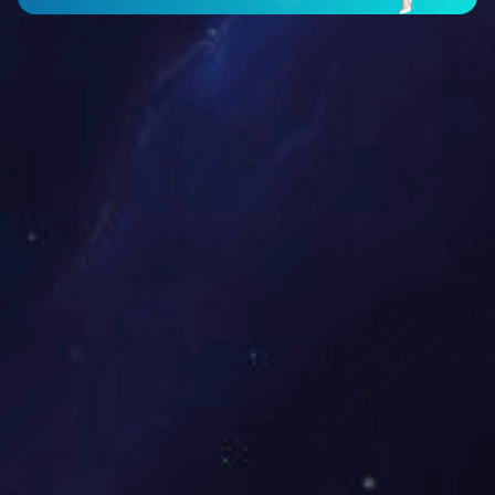
>>
J9体育（China）有限责任公司官网
企业介绍
管理团队
大事记
荣誉奖项
企业认证
产品技术
产品应用
制程能力
生产设备
检测设备
新闻中心
公司新闻
技术创新