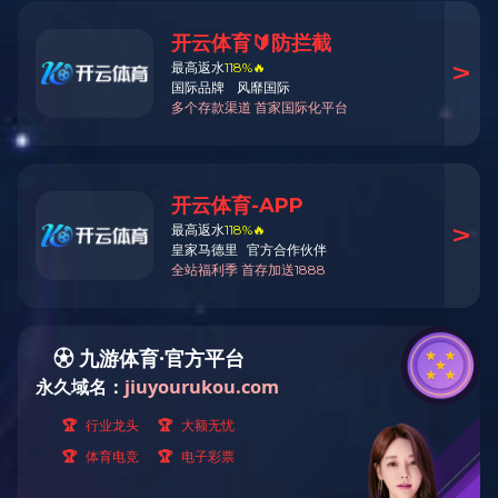
人才策略
人才激励
招聘中心
求职热线
投资者关系
定期报告
公司声音
公司公告
海外业务
VGTPCB.INC(join us)
J9体育（China）有限责任公司官网
服务据点
留言反馈
中文简体
中文繁体
ENGLISH
日本语
한국어
J9体育（China）有限责任公司官网
企业介绍
管理团队
大事记
荣誉奖项
企业认证
产品技术
产品应用
制程能力
生产设备
检测设备
新闻中心
公司新闻
技术创新
企业文化
企业理念
企业风貌
企业环境